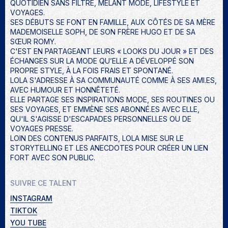
QUOTIDIEN SANS FILTRE, MÊLANT MODE, LIFESTYLE ET
VOYAGES.
SES DÉBUTS SE FONT EN FAMILLE, AUX CÔTÉS DE SA MÈRE
MADEMOISELLE SOPH, DE SON FRÈRE HUGO ET DE SA
SŒUR ROMY.
C'EST EN PARTAGEANT LEURS « LOOKS DU JOUR » ET DES
ÉCHANGES SUR LA MODE QU’ELLE A DÉVELOPPÉ SON
PROPRE STYLE, À LA FOIS FRAIS ET SPONTANÉ.
LOLA S'ADRESSE À SA COMMUNAUTÉ COMME À SES AMI.ES,
AVEC HUMOUR ET HONNÊTETÉ.
ELLE PARTAGE SES INSPIRATIONS MODE, SES ROUTINES OU
SES VOYAGES, ET EMMÈNE SES ABONNÉ.ES AVEC ELLE,
QU'IL S'AGISSE D'ESCAPADES PERSONNELLES OU DE
VOYAGES PRESSE.
LOIN DES CONTENUS PARFAITS, LOLA MISE SUR LE
STORYTELLING ET LES ANECDOTES POUR CRÉER UN LIEN
FORT AVEC SON PUBLIC.
SUIVRE CE TALENT
INSTAGRAM
TIKTOK
YOU TUBE